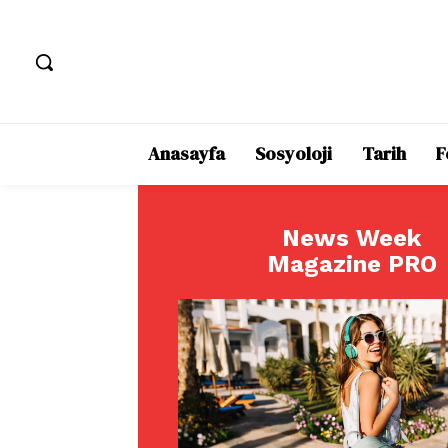
Anasayfa
Sosyoloji
Tarih
F
News Week
Magazine PRO