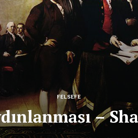
FELSEFE
dınlanması – Shan