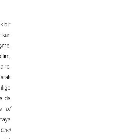
k bir
rikan
eşme,
ilim,
aire,
larak
iliğe
da da
s of
rtaya
ivil