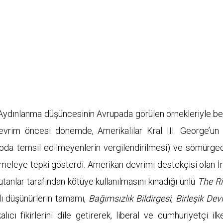
 Aydınlanma düşüncesinin Avrupada görülen örnekleriyle b
Devrim öncesi dönemde, Amerikalılar Kral III. George’un
oda temsil edilmeyenlerin vergilendirilmesi) ve sömürgec
eleye tepki gösterdi. Amerikan devrimi destekçisi olan İn
anlar tarafından kötüye kullanılmasını kınadığı ünlü
The R
alı düşünürlerin tamamı,
Bağımsızlık Bildirgesi
,
Birleşik Devl
ıcı fikirlerini dile getirerek, liberal ve cumhuriyetçi ilk