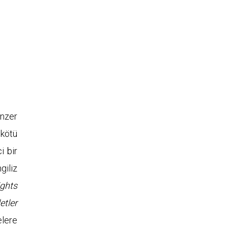
enzer
 kötü
i bir
giliz
ights
etler
elere