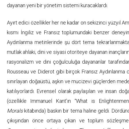
dayanan yeni bir yönetim sistemi kuracaklardı.
Ayırt edici özellikler her ne kadar on sekizinci yüzyıl 
kısmı İngiliz ve Fransız toplumundaki benzer deney
Aydınlanma metinlerinde şu dört tema tekrarlanmakta
mutlak ahlaki, dini ve siyasi otoriteye dayanan inançların
rasyonalizm ve dini çoğulculuğa dayananlar tarafından
Rousseau ve Diderot gibi birçok Fransız Aydınlanma dü
sınırlayan doğaüstü, aşkın ve mucizevi güçlerden mede
katılıyorlardı. Evrensel olarak paylaşılan ve insan doğ
(özellikle Immanuel Kant’ın “What is Enlightenm
Morals
kitabında) baskın bir tema haline geldi. Dördünc
çıkışından önce ortaya çıkan ve toplum sözleşmel