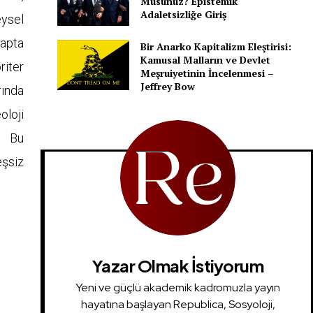
Musunuz? Epistemik
Adaletsizliğe Giriş
eysel
çapta
Bir Anarko Kapitalizm Eleştirisi:
Kamusal Malların ve Devlet
riter
Meşruiyetinin İncelenmesi –
Jeffrey Bow
rında
oloji
e. Bu
eşsiz
Yazar Olmak İstiyorum
Yeni ve güçlü akademik kadromuzla yayın
hayatına başlayan Republica, Sosyoloji,