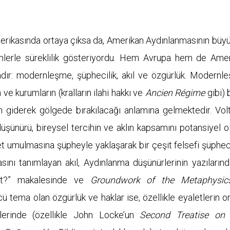
Amerikasında ortaya çıksa da, Amerikan Aydınlanmasının büyü
imlerle süreklilik gösteriyordu. Hem Avrupa hem de Ame
dır: modernleşme, şüphecilik, akıl ve özgürlük. Modernl
 ve kurumların (kralların ilahi hakkı ve
Ancien Régime
gibi) b
 giderek gölgede bırakılacağı anlamına gelmektedir. Volt
şünürü, bireysel tercihin ve aklın kapsamını potansiyel o
t umulmasına şüpheyle yaklaşarak bir çeşit felsefi şüphec
asını tanımlayan akıl, Aydınlanma düşünürlerinin yazıların
ent?” makalesinde ve
Groundwork of the Metaphysic
ü tema olan özgürlük ve haklar ise, özellikle eyaletlerin o
erinde (özellikle John Locke’un
Second Treatise on C