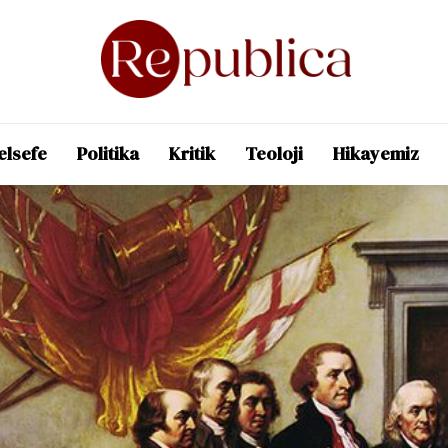
elsefe
Politika
Kritik
Teoloji
Hikayemiz