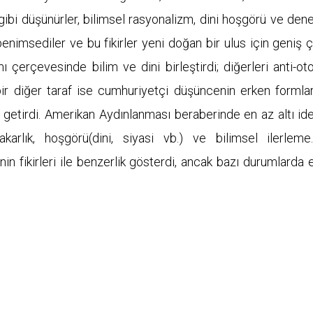
bi düşünürler, bilimsel rasyonalizm, dini hoşgörü ve den
enimsediler ve bu fikirler yeni doğan bir ulus için geniş 
 çerçevesinde bilim ve dini birleştirdi; diğerleri anti-oto
 bir diğer taraf ise cumhuriyetçi düşüncenin erken formla
e getirdi. Amerikan Aydınlanması beraberinde en az altı ide
zakarlık, hoşgörü(dini, siyasi vb.) ve bilimsel ilerlem
in fikirleri ile benzerlik gösterdi, ancak bazı durumlarda 