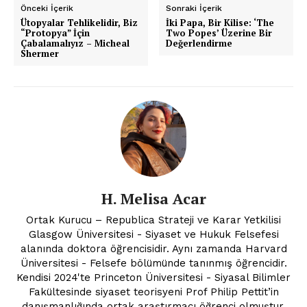
Önceki İçerik
Sonraki İçerik
Ütopyalar Tehlikelidir, Biz
İki Papa, Bir Kilise: ‘The
“Protopya” İçin
Two Popes’ Üzerine Bir
Çabalamalıyız – Micheal
Değerlendirme
Shermer
H. Melisa Acar
Ortak Kurucu – Republica Strateji ve Karar Yetkilisi
Glasgow Üniversitesi - Siyaset ve Hukuk Felsefesi
alanında doktora öğrencisidir. Aynı zamanda Harvard
Üniversitesi - Felsefe bölümünde tanınmış öğrencidir.
Kendisi 2024'te Princeton Üniversitesi - Siyasal Bilimler
Fakültesinde siyaset teorisyeni Prof Philip Pettit’in
danışmanlığında ortak araştırmacı öğrenci olmuştur.