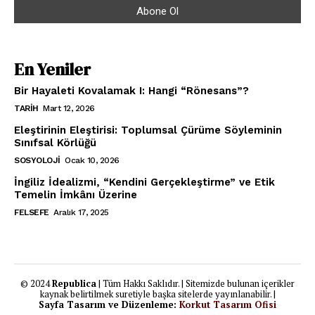
En Yeniler
Bir Hayaleti Kovalamak I: Hangi “Rönesans”?
TARIH
Mart 12, 2026
Eleştirinin Eleştirisi: Toplumsal Çürüme Söyleminin
Sınıfsal Körlüğü
SOSYOLOJI
Ocak 10, 2026
İngiliz İdealizmi, “Kendini Gerçekleştirme” ve Etik
Temelin İmkânı Üzerine
FELSEFE
Aralık 17, 2025
© 2024
Republica
| Tüm Hakkı Saklıdır. | Sitemizde bulunan içerikler
kaynak belirtilmek suretiyle başka sitelerde yayınlanabilir. |
Sayfa Tasarım ve Düzenleme:
Korkut Tasarım Ofisi