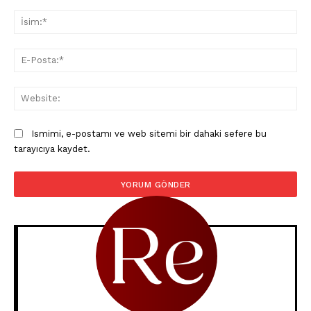
Yorum:
İsi
E-
Pos
Web
Ismimi, e-postamı ve web sitemi bir dahaki sefere bu
tarayıcıya kaydet.