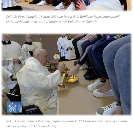
Şekil 2: Papa Francis, 28 Mart 2024’de Roma’daki Rebibbia hapishanesindeki
kadın mahkumları ziyareti. (Fotoğraf: VN Vida Nueva Digital)
Şekil 3: Papa Francis Rebibbia hapishanesindeki 12 kadın mahkumların ayaklarını
yıkıyor. (Fotoğraf: Vatican Media)