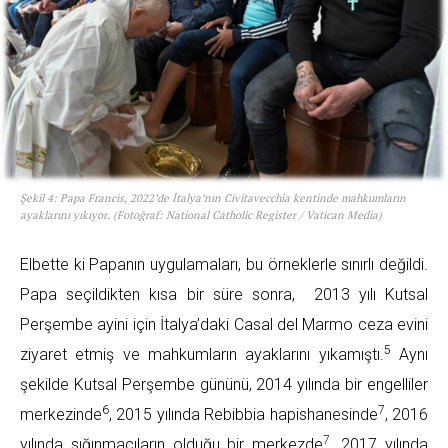
Şekil 4: Papa Francis, 2022’de İtalya’nın Civitavecchia kentinde mahkumların
ayaklarını yıkıyor. (Fotoğraf: National Catholic Register / Vatican Media)
Elbette ki Papanın uygulamaları, bu örneklerle sınırlı değildi.
Papa seçildikten kısa bir süre sonra, 2013 yılı Kutsal
Perşembe ayini için İtalya’daki Casal del Marmo ceza evini
5
ziyaret etmiş ve mahkumların ayaklarını yıkamıştı.
Aynı
şekilde Kutsal Perşembe gününü, 2014 yılında bir engelliler
6
7
merkezinde
, 2015 yılında Rebibbia hapishanesinde
, 2016
7
yılında sığınmacıların olduğu bir merkezde
, 2017 yılında