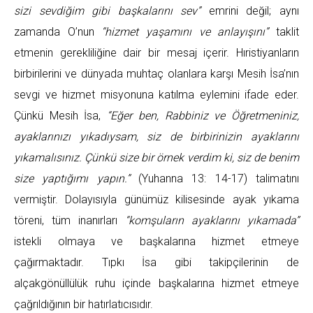
sizi sevdiğim gibi başkalarını sev”
emrini değil; aynı
zamanda O’nun
“hizmet yaşamını ve anlayışını”
taklit
etmenin gerekliliğine dair bir mesaj içerir. Hıristiyanların
birbirilerini ve dünyada muhtaç olanlara karşı Mesih İsa’nın
sevgi ve hizmet misyonuna katılma eylemini ifade eder.
Çünkü Mesih İsa,
“Eğer ben, Rabbiniz ve Öğretmeniniz,
ayaklarınızı yıkadıysam, siz de birbirinizin ayaklarını
yıkamalısınız. Çünkü size bir örnek verdim ki, siz de benim
size yaptığımı yapın.”
(Yuhanna 13: 14-17) talimatını
vermiştir. Dolayısıyla günümüz kilisesinde ayak yıkama
töreni, tüm inanırları
“komşuların ayaklarını yıkamada”
istekli olmaya ve başkalarına hizmet etmeye
çağırmaktadır. Tıpkı İsa gibi takipçilerinin de
alçakgönüllülük ruhu içinde başkalarına hizmet etmeye
çağrıldığının bir hatırlatıcısıdır.