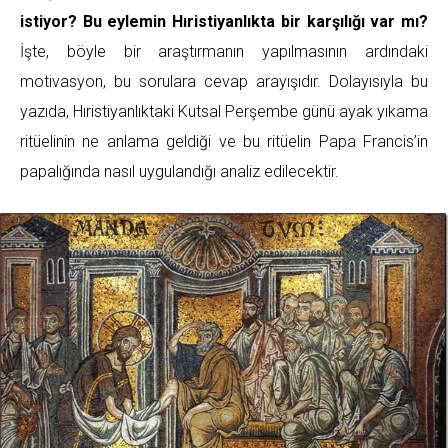
istiyor?
Bu eylemin Hıristiyanlıkta bir karşılığı var mı?
İşte, böyle bir araştırmanın yapılmasının ardındaki
motivasyon, bu sorulara cevap arayışıdır. Dolayısıyla bu
yazıda, Hıristiyanlıktaki Kutsal Perşembe günü ayak yıkama
ritüelinin ne anlama geldiği ve bu ritüelin Papa Francis’in
papalığında nasıl uygulandığı analiz edilecektir.