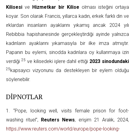
Kilisesi
ve
Hizmetkar bir Kilise
olması isteğini ortaya
koyar. Son olarak Francis, yıllarca kadın, erkek farklı din ve
ırklardan insanların ayaklarını yıkamış ancak 2024 yılı
Rebibbia hapishanesinde gerçekleştirdiği ayinde yalnızca
kadınların ayaklarını yıkamasıyla bir ilke imza atmıştır.
Papanın bu eylemi, sinodda kadınlara oy kullanmaya izin
25
verdiği
ve kilisedeki işlere dahil ettiği
2023 sinodundaki
25
kapsayıcı vizyonunu da destekleyen bir eylem olduğu
söylenebilir.
DİPNOTLAR
1. “Pope, looking well, visits female prison for foot-
washing rituel”,
Reuters News
, erişim 21 Aralık, 2024,
https://www.reuters.com/world/europe/pope-looking-