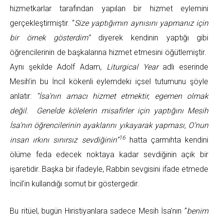
hizmetkarlar tarafından yapılan bir hizmet eylemini
gerçekleştirmiştir. “
Size yaptığımın aynısını yapmanız için
bir örnek gösterdim”
diyerek kendinin yaptığı gibi
öğrencilerinin de başkalarına hizmet etmesini öğütlemiştir.
Aynı şekilde Adolf Adam,
Liturgical Year
adlı eserinde
Mesih’in bu İncil kökenli eylemdeki içsel tutumunu şöyle
anlatır:
“İsa’nın amacı hizmet etmektir, egemen olmak
değil. Genelde kölelerin misafirler için yaptığını Mesih
İsa’nın öğrencilerinin ayaklarını yıkayarak yapması, O’nun
16
insan ırkını sınırsız sevdiğinin”
hatta çarmıhta kendini
ölüme feda edecek noktaya kadar sevdiğinin açık bir
işaretidir. Başka bir ifadeyle, Rabbin sevgisini ifade etmede
İncil’in kullandığı somut bir göstergedir.
Bu ritüel, bugün Hıristiyanlara sadece Mesih İsa’nın “
benim