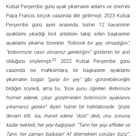
Kutsal Perşembe günü ayak yıkamanın anlamı ve önemini
Papa Francis, birçok vaazında dile getirmişti. 2023 Kutsal
Perşembe günü ayini sırasında, İsa’nın 12 havarisinin
ayaklarını yıkadığı İncil anlatısını takip eden başkasının
ayaklarını yıkama töreninin
“folklorik bir şey olmadığını”
;
“birbirimizle nasıl olmamız gerektiğini”
gösteren bir jest
22
olduğunu söylemişti.
2022 Kutsal Perşembe günü
vaazında ise mahkûmlara, bir başkasının ayaklarını
yıkamanın bugün
“garip bir şey”
gibi görünebileceğini
bildiğini söyledi, ama bu,
“bize şunu öğreten: Birbirinize
hizmet ederek, çıkar gözetmeden birbirinizin ayaklarını
yıkamanız gerekir”
diyen İsa’nın bir hatırlatıcısıdır. Şöyle
devam etti:
İsa, ihanet edene “dost” dedi, onu sonuna
kadar bekledi, her şeyi bağışladı: “Tanrı her şeyi affeder ve
Tanrı her zaman bağışlar! Af dilemekten yorulan biziz”.