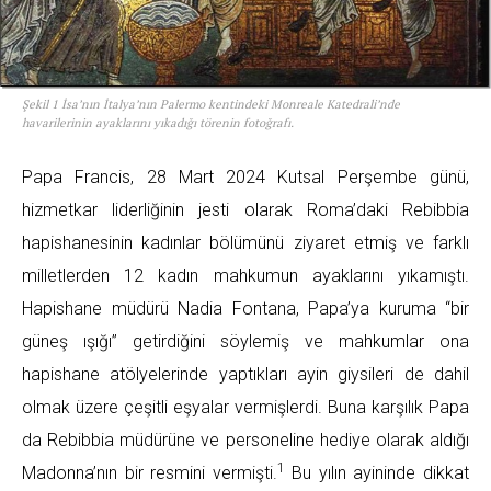
Şekil 1 İsa’nın İtalya’nın Palermo kentindeki Monreale Katedrali’nde
havarilerinin ayaklarını yıkadığı törenin fotoğrafı.
Papa Francis, 28 Mart 2024 Kutsal Perşembe günü,
hizmetkar liderliğinin jesti olarak Roma’daki Rebibbia
hapishanesinin kadınlar bölümünü ziyaret etmiş ve farklı
milletlerden 12 kadın mahkumun ayaklarını yıkamıştı.
Hapishane müdürü Nadia Fontana, Papa’ya kuruma “bir
güneş ışığı” getirdiğini söylemiş ve mahkumlar ona
hapishane atölyelerinde yaptıkları ayin giysileri de dahil
olmak üzere çeşitli eşyalar vermişlerdi. Buna karşılık Papa
da Rebibbia müdürüne ve personeline hediye olarak aldığı
1
Madonna’nın bir resmini vermişti.
Bu yılın ayininde dikkat