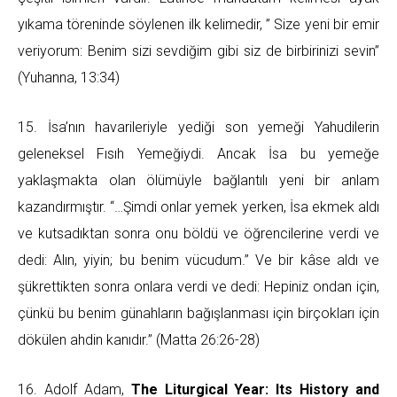
yıkama töreninde söylenen ilk kelimedir, ” Size yeni bir emir
veriyorum: Benim sizi sevdiğim gibi siz de birbirinizi sevin”
(Yuhanna, 13:34)
15. İsa’nın havarileriyle yediği son yemeği Yahudilerin
geleneksel Fısıh Yemeğiydi. Ancak İsa bu yemeğe
yaklaşmakta olan ölümüyle bağlantılı yeni bir anlam
kazandırmıştır. “…Şimdi onlar yemek yerken, İsa ekmek aldı
ve kutsadıktan sonra onu böldü ve öğrencilerine verdi ve
dedi: Alın, yiyin; bu benim vücudum.” Ve bir kâse aldı ve
şükrettikten sonra onlara verdi ve dedi: Hepiniz ondan için,
çünkü bu benim günahların bağışlanması için birçokları için
dökülen ahdin kanıdır.” (Matta 26:26-28)
16. Adolf Adam,
The Liturgical Year: Its History and