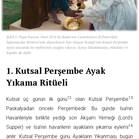
Şekil 5: Papa Francis, Mart 2016’da Roma’nın Castelnuovo di Porto’daki
Sığınmacılar Merkezi’nde düzenlenen Son Akşam Yemeği’nin Kutsal Perşembe
Ayini sırasında bir mültecinin ayağını yıkıyor. Ayrıca Müslümanlar, Hindular ve
Kıptiler de dahil
1. Kutsal Perşembe Ayak
Yıkama Ritüeli
12
13
Kutsal üç günün ilk günü
olan Kutsal Perşembe
Paskalyadan önceki Perşembedir. Bu günde İsa’nın
Havarileriyle birlikte yediği son Akşam Yemeği (Lord’s
14
Supper) ve İsa’nın havarilerin ayaklarını yıkama eylemi
anılır. Kutsal Perşembe günü Ayakların Yıkanması, bugün