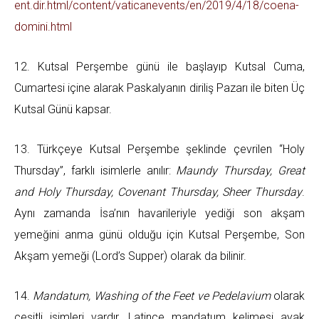
ent.dir.html/content/vaticanevents/en/2019/4/18/coena-
domini.html
12. Kutsal Perşembe günü ile başlayıp Kutsal Cuma,
Cumartesi içine alarak Paskalyanın diriliş Pazarı ile biten Üç
Kutsal Günü kapsar.
13. Türkçeye Kutsal Perşembe şeklinde çevrilen “Holy
Thursday”, farklı isimlerle anılır:
Maundy Thursday, Great
and Holy Thursday, Covenant Thursday, Sheer Thursday
.
Aynı zamanda İsa’nın havarileriyle yediği son akşam
yemeğini anma günü olduğu için Kutsal Perşembe, Son
Akşam yemeği (Lord’s Supper) olarak da bilinir.
14.
Mandatum, Washing of the Feet ve Pedelavium
olarak
çeşitli isimleri vardır. Latince mandatum kelimesi ayak