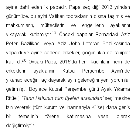
ayine dahil eden ilk papadır. Papa seçildiği 2013 yılından
günümüze, bu ayini Vatikan topraklarının dışına taşımış ve
mahkumların, mültecilerin ve engellilerin ayaklarını
19
yıkayarak kutlamıştır.
Önceki papalar Roma’daki Aziz
Peter Bazilikası veya Aziz John Lateran Bazilikasında
yapardı ve ayine sadece erkekler, çoğunlukla da rahipler
20
katılırdı.
Oysaki Papa, 2016’da hem kadınların hem de
erkeklerin ayaklarının Kutsal Perşembe Ayini’nde
yıkanabileceğini açıklayarak ayin geleneğini yeni yorumlar
getirmişti. Böylece Kutsal Perşembe günü Ayak Yıkama
Ritüeli,
“Tanrı Halkının tüm üyeleri arasından”
seçilmesine
izin vererek (tüm kurum ve İnanırlarıyla Kilise) daha geniş
bir temsilinin törene katılmasına yasal olarak
21
değiştirmişti.