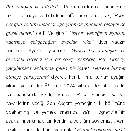
Rab yargılar ve affeder”.
Papa, mahkumları birbirlerine
hizmet etmeye ve birbirlerini affetmeye çağırarak, “
Bunu
her gün ve tüm insanlar için yapmak mümkün olsaydı ne
güzel olurdu”
dedi. Ve şimdi, “
İsa’nın yaptığının aynısını
yapmaya çalışacağım: ayakları yıka,”
dedi vaazın
sonunda. Ayakları yıkamak,
“Ayrıca bu kardeşler ve
buradaki hepiniz için bir sevgi işaretidir; ‘Ben kimseyi
yargılamam’ anlamına gelen bir işaret. Herkese hizmet
etmeye çalışıyorum”
diyerek her bir mahkumun ayağını
23
yıkadı ve kuruladı.
Yine 2024 yılında Rebibbia kadın
hapishanesinde verdiği vaazda Papa Francis, İsa ve
havarilerinin yediği Son Akşam yemeğinin iki bölümüne
odaklanmış ve yemek sırasında İsa’nın, öğrencilerinin
ayaklarını yıkamak için kendini alçalttığını söylemiştir. Aynı
şekilde Papa da bunu yaparak, “
‘Hizmet edilmeye değil,