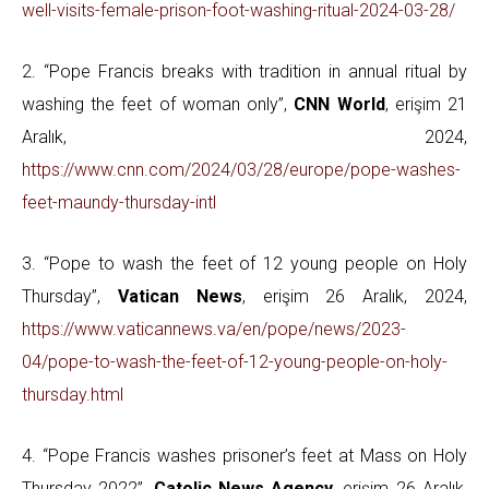
well-visits-female-prison-foot-washing-ritual-2024-03-28/
2. “Pope Francis breaks with tradition in annual ritual by
washing the feet of woman only”,
CNN World
, erişim 21
Aralık, 2024,
https://www.cnn.com/2024/03/28/europe/pope-washes-
feet-maundy-thursday-intl
3. “Pope to wash the feet of 12 young people on Holy
Thursday”,
Vatican News
, erişim 26 Aralık, 2024,
https://www.vaticannews.va/en/pope/news/2023-
04/pope-to-wash-the-feet-of-12-young-people-on-holy-
thursday.html
4. “Pope Francis washes prisoner’s feet at Mass on Holy
Thursday 2022”,
Catolic News Agency
, erişim 26 Aralık,