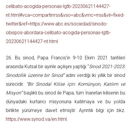
celibato-acogida-personas-lgtb-20230621144427-
nt.html#vca=compartirrrss&vso=abc&vmc=rrss&vli=fixed-
twitter&ref=https://www.abc.es/sociedad/sinodo-
obispos-abordara-celibato-acogida-personas-lgtb-
20230621144427-nt.html
26. Bu sinod, Papa Francis’in 9-10 Ekim 2021 tarihleri
arasında Kutsal bir ayinle açılışını yaptığı “
Sinod 2021-2023:
Sinodollik üzerine bir Sinod”
adını verdiği iki yıllık bir sinod
sürecidir.
“Bir Sinodal Kilise için: Komünyon, Katılım ve
Misyon”
başlıklı bu sinod ile Papa, tüm İnanırları kilisenin bu
dünyadaki kurtarıcı misyonuna katılmaya ve bu yolda
birlikte yürümeye davet etmiştir. Ayrıntılı bilgi için bkz.
https://www.synod.va/en.html
.