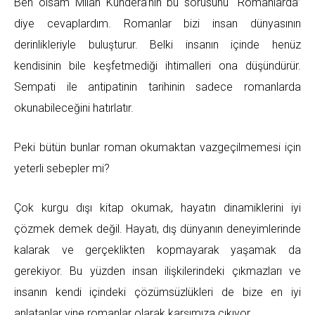
Ben olsam Milan Kundera’nın bu sorusunu “Romanlarda”
diye cevaplardım. Romanlar bizi insan dünyasının
derinlikleriyle buluşturur. Belki insanın içinde henüz
kendisinin bile keşfetmediği ihtimalleri ona düşündürür.
Sempati ile antipatinin tarihinin sadece romanlarda
okunabileceğini hatırlatır.
Peki bütün bunlar roman okumaktan vazgeçilmemesi için
yeterli sebepler mi?
Çok kurgu dışı kitap okumak, hayatın dinamiklerini iyi
çözmek demek değil. Hayatı, dış dünyanın deneyimlerinde
kalarak ve gerçeklikten kopmayarak yaşamak da
gerekiyor. Bu yüzden insan ilişkilerindeki çıkmazları ve
insanın kendi içindeki çözümsüzlükleri de bize en iyi
anlatanlar yine romanlar olarak karşımıza çıkıyor.