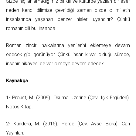
Sizce hiç anlamadığımız bir dil ve kültürde yazılan bir eser
neden kendi dilimize çevrildiği zaman bizde o milletin
insanlarınca yaşanan benzer hisleri uyandırır? Çünkü
romanın dili bu: İnsanca.
Roman zinciri halkalarına yenilerini eklemeye devam
edecek gibi görünüyor. Çünkü insanlık var olduğu sürece,
insanın hikâyesi de var olmaya devam edecek.
Kaynakça
1- Proust, M. (2009). Okuma Üzerine (Çev. Işık Ergüden).
Notos Kitap.
2- Kundera, M. (2015). Perde (Çev. Aysel Bora). Can
Yayınları.