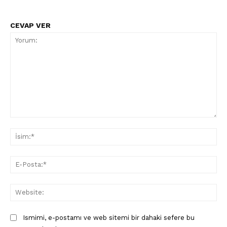
CEVAP VER
Yorum:
İsi
E-
Pos
Web
Ismimi, e-postamı ve web sitemi bir dahaki sefere bu