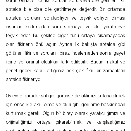
sorun olmazdı. Çünkü sorulan soru veya dile getirilen fikir
aptalca bile olsa dile getirilmeye değerdir. Bir ortamda
aptalca soruların sorulabiliyor ve teşvik ediliyor olması
insanları korkmadan soru sormaya ve akıl yürütmeye
teşvik eder. Bu şekilde diğer türlü ortaya çıkamayacak
olan fikirlerin önü açılır. Ayrıca ilk bakışta aptalca gibi
görünen fikir ve soruların biraz incelemeden sonra gayet
ilginç ve orijinal oldukları fark edilebilir. Bugün makul ve
genel geçer kabul ettiğimiz pek çok fikir bir zamanların
aptalca fikirleriydi.
Öyleyse paradoksal gibi görünse de aklımızı kullanabilmek
için öncelikle akıllı olma ve akıllı gibi görünme baskısından
kurtulmak gerek. Olgun bir birey olarak yaratıcılığımızı ve
orijinalliğimizi ortaya çıkarabilmek ve karşılaştığımız
problemleri dile getirebilmek için aptal olmaya cesaret