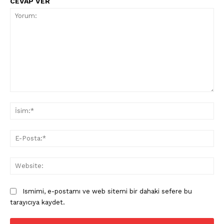
CEVAP VER
Yorum:
İsi
E-
Pos
Web
Ismimi, e-postamı ve web sitemi bir dahaki sefere bu
tarayıcıya kaydet.