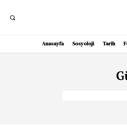
Anasayfa
Sosyoloji
Tarih
F
G